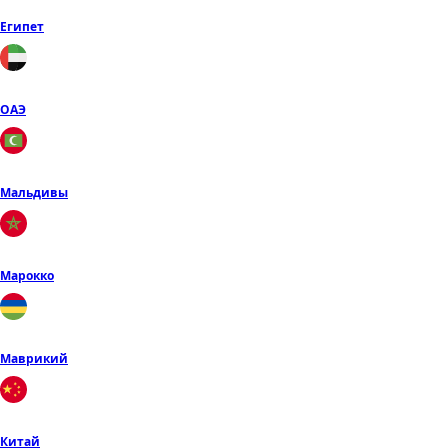
Египет
ОАЭ
Мальдивы
Марокко
Маврикий
Китай