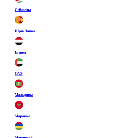
Сейшелы
Шри-Ланка
Египет
ОАЭ
Мальдивы
Марокко
Маврикий