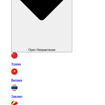
Open Направления
Турция
Вьетнам
Таиланд