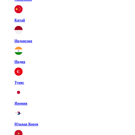
Китай
Индонезия
Индия
Тунис
Япония
Южная Корея