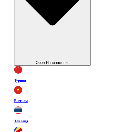
Open Направления
Турция
Вьетнам
Таиланд