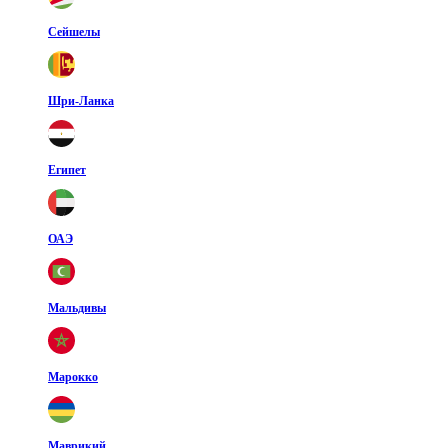
Сейшелы
Шри-Ланка
Египет
ОАЭ
Мальдивы
Марокко
Маврикий