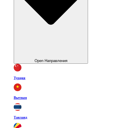
Open Направления
Турция
Вьетнам
Таиланд