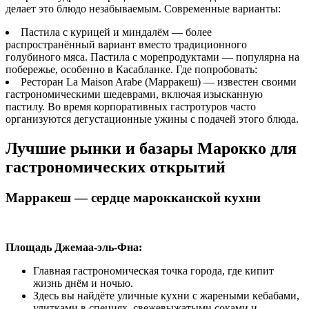
делает это блюдо незабываемым. Современные варианты:
Пастила с курицей и миндалём — более
распространённый вариант вместо традиционного
голубиного мяса. Пастила с морепродуктами — популярна на
побережье, особенно в Касабланке. Где попробовать:
Ресторан La Maison Arabe (Марракеш) — известен своими
гастрономическими шедеврами, включая изысканную
пастилу. Во время корпоративных гастротуров часто
организуются дегустационные ужины с подачей этого блюда.
Лучшие рынки и базары Марокко для
гастрономических открытий
Марракеш — сердце марокканской кухни
Площадь Джемаа-эль-Фна:
Главная гастрономическая точка города, где кипит
жизнь днём и ночью.
Здесь вы найдёте уличные кухни с жареными кебабами,
улитками в специях, свежевыжатыми соками и