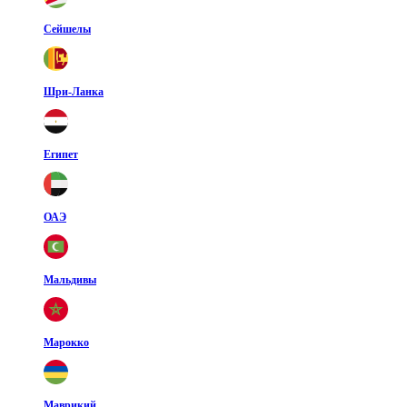
Сейшелы
Шри-Ланка
Египет
ОАЭ
Мальдивы
Марокко
Маврикий