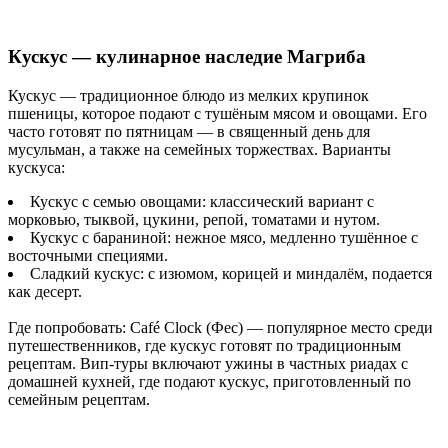
Кускус — кулинарное наследие Магриба
Кускус — традиционное блюдо из мелких крупинок
пшеницы, которое подают с тушёным мясом и овощами. Его
часто готовят по пятницам — в священный день для
мусульман, а также на семейных торжествах. Варианты
кускуса:
Кускус с семью овощами: классический вариант с
морковью, тыквой, цукини, репой, томатами и нутом.
Кускус с бараниной: нежное мясо, медленно тушённое с
восточными специями.
Сладкий кускус: с изюмом, корицей и миндалём, подается
как десерт.
Где попробовать: Café Clock (Фес) — популярное место среди
путешественников, где кускус готовят по традиционным
рецептам. Вип-туры включают ужины в частных риадах с
домашней кухней, где подают кускус, приготовленный по
семейным рецептам.