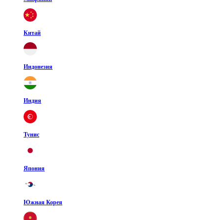
Китай
Индонезия
Индия
Тунис
Япония
Южная Корея