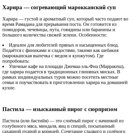
Харира — согревающий марокканский суп
Харира — густой и ароматный суп, который часто подают во
время Рамадана для прерывания поста. Он готовится из
помидоров, чечевицы, нута, говядины или баранины и
большого количества свежей зелени. Особенности:
Идеален для любителей пряных и насыщенных блюд.
Подаётся с финиками и сладостями, такими как шебакия
(марокканская выпечка с медом и кунжутом). Где
попробовать:
Уличные кафе на площади Джемаа-эль-Фна (Марракеш),
где харира подается в традиционных глиняных мисках. В
рамках индивидуальных туров можно посетить местные
семьи и поучаствовать в приготовлении харира на домашней
кухне.
Пастила — изысканный пирог с сюрпризом
Пастила (или бастийя) — это слоёный пирог с начинкой из
голубиного мяса, миндаля, яиц и специй, посыпанный
сахарной пудрой и корицей. Сочетание сладкого и солёного