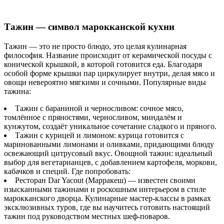
Тажин — символ марокканской кухни
Тажин — это не просто блюдо, это целая кулинарная
философия. Название происходит от керамической посуды с
конической крышкой, в которой готовится еда. Благодаря
особой форме крышки пар циркулирует внутри, делая мясо и
овощи невероятно мягкими и сочными. Популярные виды
тажина:
Тажин с бараниной и черносливом: сочное мясо,
томлённое с пряностями, черносливом, миндалём и
кунжутом, создаёт уникальное сочетание сладкого и пряного.
Тажин с курицей и лимоном: курица готовится с
маринованными лимонами и оливками, придающими блюду
освежающий цитрусовый вкус. Овощной тажин: идеальный
выбор для вегетарианцев, с добавлением картофеля, моркови,
кабачков и специй. Где попробовать:
Ресторан Dar Yacout (Марракеш) — известен своими
изысканными тажинами и роскошным интерьером в стиле
марокканского дворца. Кулинарные мастер-классы в рамках
эксклюзивных туров, где вы научитесь готовить настоящий
тажин под руководством местных шеф-поваров.