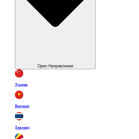
Open Направления
Турция
Вьетнам
Таиланд