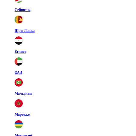
Сейшелы
Шри-Ланка
Египет
ОАЭ
Мальдивы
Марокко
Маврикий